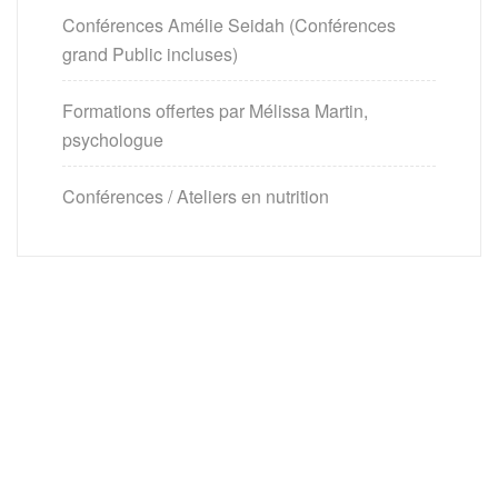
Conférences Amélie Seidah (Conférences
grand Public incluses)
Formations offertes par Mélissa Martin,
psychologue
Conférences / Ateliers en nutrition
Fondée en 2011, la Clinique Argyle offre des services de
qualité tant sur le plan psychologique que physique. Nos
professionnels ont à cœur votre bien-être et sauront