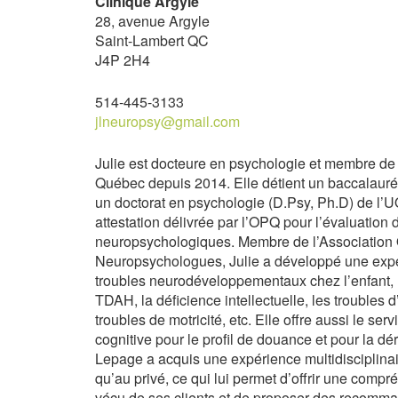
Clinique Argyle
28, avenue Argyle
Saint-Lambert QC
J4P 2H4
514-445-3133
jlneuropsy@gmail.com
Julie est docteure en psychologie et membre de
Québec depuis 2014. Elle détient un baccalaur
un doctorat en psychologie (D.Psy, Ph.D) de l’
attestation délivrée par l’OPQ pour l’évaluation 
neuropsychologiques. Membre de l’Association
Neuropsychologues, Julie a développé une expe
troubles neurodéveloppementaux chez l’enfant, l’
TDAH, la déficience intellectuelle, les troubles 
troubles de motricité, etc. Elle offre aussi le ser
cognitive pour le profil de douance et pour la dé
Lepage a acquis une expérience multidisciplinair
qu’au privé, ce qui lui permet d’offrir une com
vécu de ses clients et de proposer des recomma